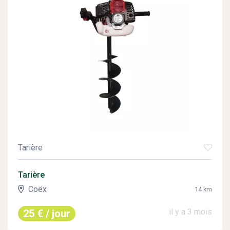
Tarière
Tarière
Coëx
14 km
il y a 3 mois
25 € / jour