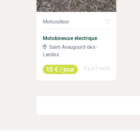
Motoculteur
Motobineuse électrique
Saint-Avaugourd-des-
Landes
il y a 3 mois
15 € / jour