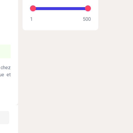
 chez
ue et