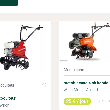
Motoculteur
motobineuse 4 ch honda
oculteur
La Mothe-Achard
oculteur
il y a 3
25 € / jour
Aviron