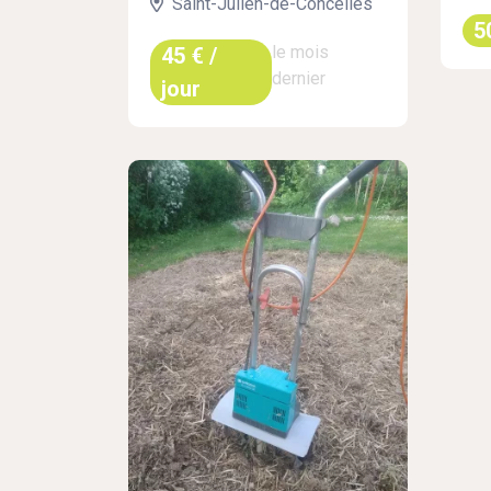
Saint-Julien-de-Concelles
5
le mois
45 € /
dernier
jour