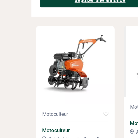
déposer une annonce
Mot
Motoculteur
Mot
Motoculteur