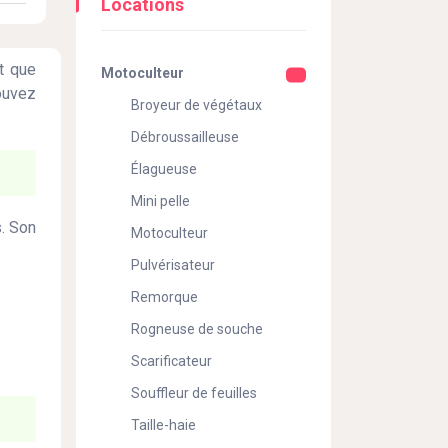
Locations
ôt que
Motoculteur
ouvez
Broyeur de végétaux
Débroussailleuse
Élagueuse
Mini pelle
s. Son
Motoculteur
Pulvérisateur
Remorque
Rogneuse de souche
Scarificateur
Souffleur de feuilles
Taille-haie